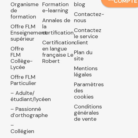
COMPTE
Organisme
Formation
blog
de
e-learning
Contactez-
formation
Annales de
nous
Offre FLM
la
Contactez
Enseignement
certification
le service
supérieur
Certification
client
Offre
en langue
Plan du
FLM
française Le
site
Collège-
Robert
Lycée
Mentions
légales
Offre FLM
Particulier
Paramètres
des
– Adulte/
cookies
étudiant/lycéen
Conditions
– Passionné
générales
d’orthographe
de vente
–
Collégien