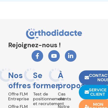
Rejoignez-nous !
Nos
Se
À
CONTAC
NOU
offres
former
propos
SERVICE
Offre FLM
Test de
Cas
CLIENT
Entreprise
positionnement
clients
et recrutement
MON
Offre FLM
Notre