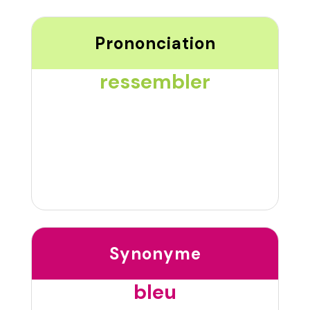
Prononciation
ressembler
Synonyme
bleu