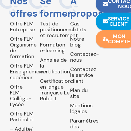
Nos
Se
À
CONTAC
NOU
offres
former
propos
SERVICE
Offre FLM
Test de
Cas
CLIENT
Entreprise
positionnement
clients
et recrutement
MON
Offre FLM
Notre
COMPTE
Organisme
Formation
blog
de
e-learning
Contactez-
formation
Annales de
nous
Offre FLM
la
Contactez
Enseignement
certification
le service
supérieur
Certification
client
Offre
en langue
Plan du
FLM
française Le
site
Collège-
Robert
Lycée
Mentions
légales
Offre FLM
Particulier
Paramètres
des
– Adulte/