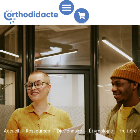
Accueil
Ressources
Dictionnaire
Étymologie
fruitière