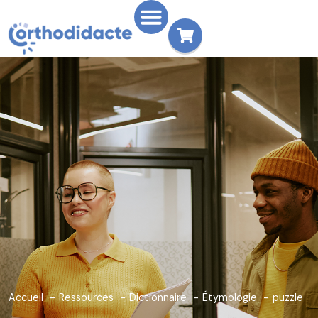
Accueil
Ressources
Dictionnaire
Étymologie
puzzle