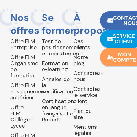
Nos
Se
À
CONTAC
NOU
offres
former
propos
SERVICE
Offre FLM
Test de
Cas
CLIENT
Entreprise
positionnement
clients
et recrutement
MON
Offre FLM
Notre
COMPTE
Organisme
Formation
blog
de
e-learning
Contactez-
formation
Annales de
nous
Offre FLM
la
Contactez
Enseignement
certification
le service
supérieur
Certification
client
Offre
en langue
Plan du
FLM
française Le
site
Collège-
Robert
Lycée
Mentions
légales
Offre FLM