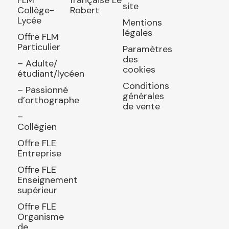
FLM
française Le
site
Collège-
Robert
Lycée
Mentions
légales
Offre FLM
Particulier
Paramètres
des
– Adulte/
cookies
étudiant/lycéen
Conditions
– Passionné
générales
d’orthographe
de vente
–
Collégien
Offre FLE
Entreprise
Offre FLE
Enseignement
supérieur
Offre FLE
Organisme
de