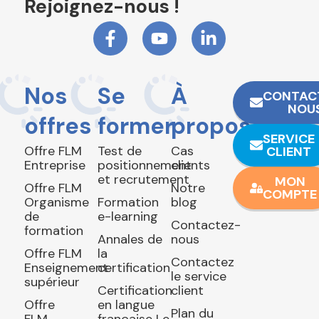
Rejoignez-nous !
Nos
Se
À
CONTAC
NOU
offres
former
propos
SERVICE
Offre FLM
Test de
Cas
CLIENT
Entreprise
positionnement
clients
et recrutement
MON
Offre FLM
Notre
COMPTE
Organisme
Formation
blog
de
e-learning
Contactez-
formation
Annales de
nous
Offre FLM
la
Contactez
Enseignement
certification
le service
supérieur
Certification
client
Offre
en langue
Plan du