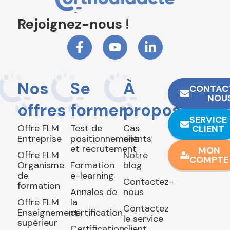
Rejoignez-nous !
Nos
Se
À
CONTAC
NOU
offres
former
propos
SERVICE
Offre FLM
Test de
Cas
CLIENT
Entreprise
positionnement
clients
et recrutement
MON
Offre FLM
Notre
COMPTE
Organisme
Formation
blog
de
e-learning
Contactez-
formation
Annales de
nous
Offre FLM
la
Contactez
Enseignement
certification
le service
supérieur
Certification
client