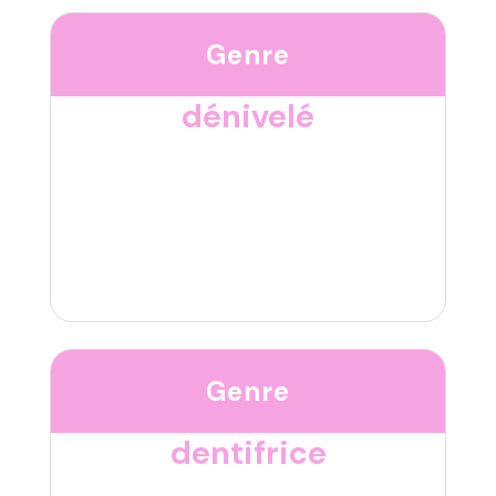
Genre
dénivelé
Genre
dentifrice