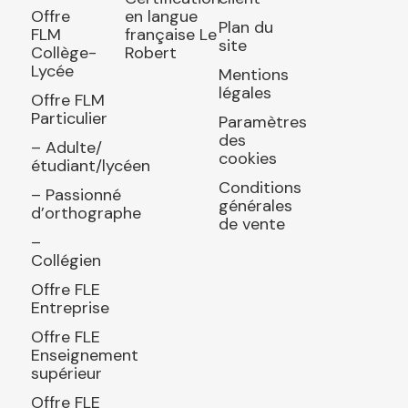
Offre
en langue
Plan du
FLM
française Le
site
Collège-
Robert
Lycée
Mentions
légales
Offre FLM
Particulier
Paramètres
des
– Adulte/
cookies
étudiant/lycéen
Conditions
– Passionné
générales
d’orthographe
de vente
–
Collégien
Offre FLE
Entreprise
Offre FLE
Enseignement
supérieur
Offre FLE