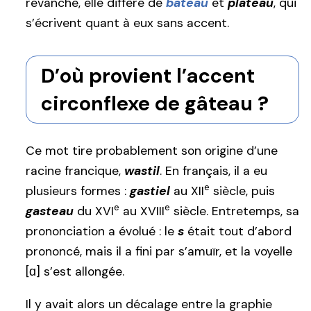
revanche, elle diffère de
bateau
et
plateau
, qui
s’écrivent quant à eux sans accent.
D’où provient l’accent
circonflexe de gâteau ?
Ce mot tire probablement son origine d’une
racine francique,
wastil
. En français, il a eu
e
plusieurs formes :
gastiel
au XII
siècle, puis
e
e
gasteau
du XVI
au XVIII
siècle. Entretemps, sa
prononciation a évolué : le
s
était tout d’abord
prononcé, mais il a fini par s’amuïr, et la voyelle
[ɑ] s’est allongée.
Il y avait alors un décalage entre la graphie