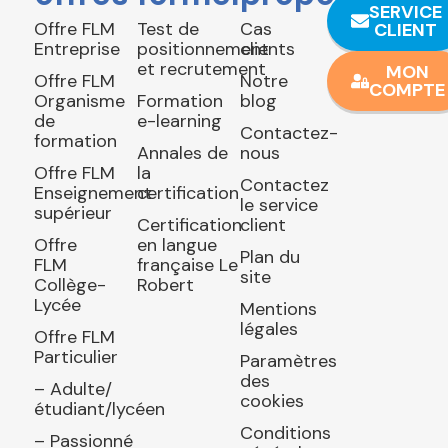
SERVICE
Offre FLM
Test de
Cas
CLIENT
Entreprise
positionnement
clients
et recrutement
MON
Offre FLM
Notre
COMPTE
Organisme
Formation
blog
de
e-learning
Contactez-
formation
Annales de
nous
Offre FLM
la
Contactez
Enseignement
certification
le service
supérieur
Certification
client
Offre
en langue
Plan du
FLM
française Le
site
Collège-
Robert
Lycée
Mentions
légales
Offre FLM
Particulier
Paramètres
des
– Adulte/
cookies
étudiant/lycéen
Conditions
– Passionné