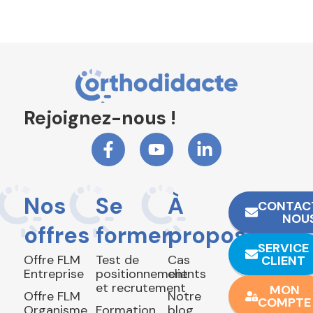
Rejoignez-nous !
Nos
Se
À
CONTAC
NOU
offres
former
propos
SERVICE
Offre FLM
Test de
Cas
CLIENT
Entreprise
positionnement
clients
et recrutement
MON
Offre FLM
Notre
COMPTE
Organisme
Formation
blog