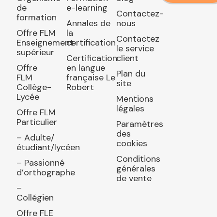
de
e-learning
Contactez-
formation
Annales de
nous
Offre FLM
la
Contactez
Enseignement
certification
le service
supérieur
Certification
client
Offre
en langue
Plan du
FLM
française Le
site
Collège-
Robert
Lycée
Mentions
légales
Offre FLM
Particulier
Paramètres
des
– Adulte/
cookies
étudiant/lycéen
Conditions
– Passionné
générales
d’orthographe
de vente
–
Collégien
Offre FLE