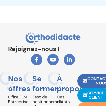
Rejoignez-nous !
Nos
Se
À
CONTAC
NOU
offres
former
propos
SERVICE
Offre FLM
Test de
Cas
CLIENT
Entreprise
positionnement
clients