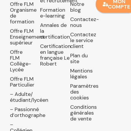
et recrutement
MON
Offre FLM
Notre
COMPTE
Organisme
Formation
blog
de
e-learning
Contactez-
formation
Annales de
nous
Offre FLM
la
Contactez
Enseignement
certification
le service
supérieur
Certification
client
Offre
en langue
Plan du
FLM
française Le
site
Collège-
Robert
Lycée
Mentions
légales
Offre FLM
Particulier
Paramètres
des
– Adulte/
cookies
étudiant/lycéen
Conditions
– Passionné
générales
d’orthographe
de vente
–
Collégien