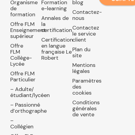
Organisme
Formation
blog
de
e-learning
Contactez-
formation
Annales de
nous
Offre FLM
la
Contactez
Enseignement
certification
le service
supérieur
Certification
client
Offre
en langue
Plan du
FLM
française Le
site
Collège-
Robert
Lycée
Mentions
légales
Offre FLM
Particulier
Paramètres
des
– Adulte/
cookies
étudiant/lycéen
Conditions
– Passionné
générales
d’orthographe
de vente
–
Collégien