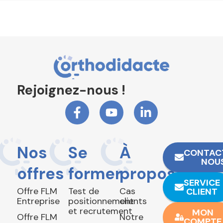
Rejoignez-nous !
Nos
Se
À
CONTAC
NOU
offres
former
propos
SERVICE
Offre FLM
Test de
Cas
CLIENT
Entreprise
positionnement
clients
et recrutement
MON
Offre FLM
Notre
COMPTE