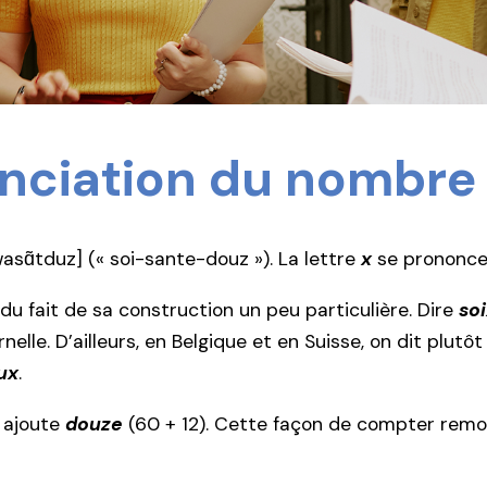
nonciation du nombr
swasɑ̃tduz] (« soi-sante-douz »). La lettre
x
se prononce 
du fait de sa construction un peu particulière. Dire
so
elle. D’ailleurs, en Belgique et en Suisse, on dit plutô
ux
.
 ajoute
douze
(60 + 12). Cette façon de compter remon