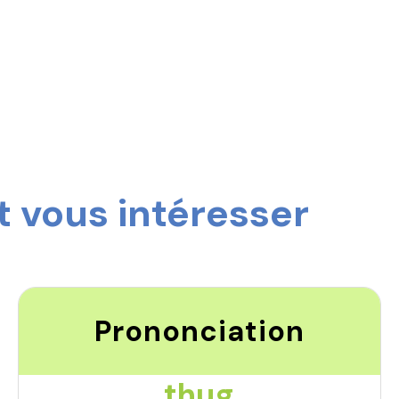
 vous intéresser
Prononciation
thug