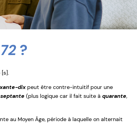
e
72
?
[s].
ixante-dix
peut être contre-intuitif pour une
t
septante
(plus logique car il fait suite à
quarante
,
te au Moyen Âge, période à laquelle on alternait