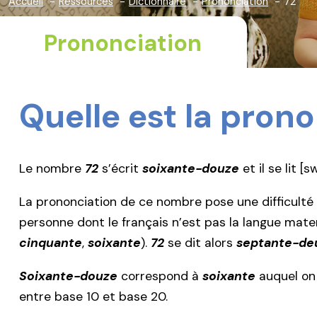
Accueil
Ressources
Dictionnaire
Prononciation
72
Prononciation
Quelle est la pro
Le nombre
72
s’écrit
soixante-douze
et il se lit [
La prononciation de ce nombre pose une difficulté 
personne dont le français n’est pas la langue matern
cinquante
,
soixante
).
72
se dit alors
septante-de
Soixante-douze
correspond à
soixante
auquel on
entre base 10 et base 20.