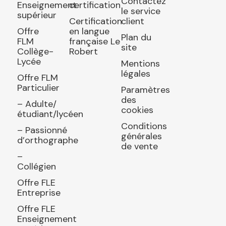
Contactez
Enseignement
certification
le service
supérieur
Certification
client
Offre
en langue
Plan du
FLM
française Le
site
Collège-
Robert
Lycée
Mentions
légales
Offre FLM
Particulier
Paramètres
des
– Adulte/
cookies
étudiant/lycéen
Conditions
– Passionné
générales
d’orthographe
de vente
–
Collégien
Offre FLE
Entreprise
Offre FLE
Enseignement