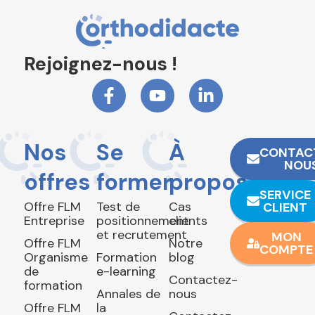
Rejoignez-nous !
Nos
Se
À
CONTAC
NOU
offres
former
propos
SERVICE
Offre FLM
Test de
Cas
CLIENT
Entreprise
positionnement
clients
et recrutement
MON
Offre FLM
Notre
COMPTE
Organisme
Formation
blog
de
e-learning
Contactez-
formation
Annales de
nous
Offre FLM
la