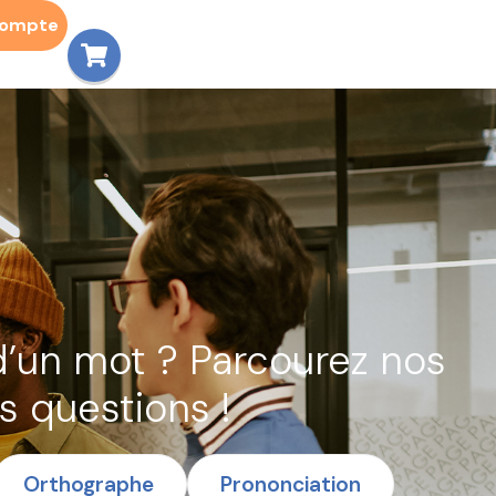
compte
d’un mot ? Parcourez nos
s questions !
Orthographe
Prononciation