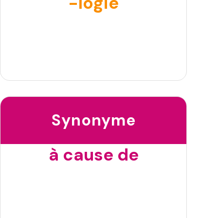
-logie
Synonyme
à cause de