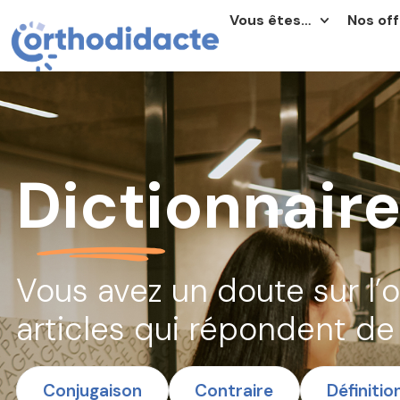
Vous êtes…
Nos off
Dictionnair
Vous avez un doute sur l’
articles qui répondent de 
Conjugaison
Contraire
Définitio