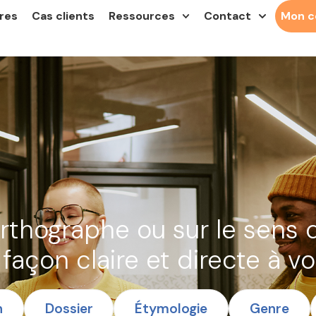
res
Cas clients
Ressources
Contact
Mon 
e
orthographe ou sur le sens 
façon claire et directe à vo
n
Dossier
Étymologie
Genre