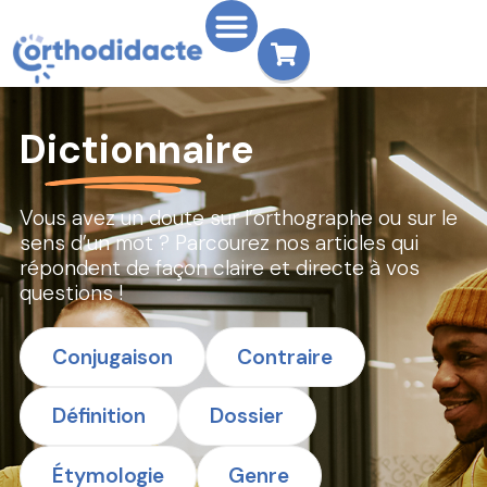
Dictionnaire
Vous avez un doute sur l’orthographe ou sur le
sens d’un mot ? Parcourez nos articles qui
répondent de façon claire et directe à vos
questions !
Conjugaison
Contraire
Définition
Dossier
Étymologie
Genre