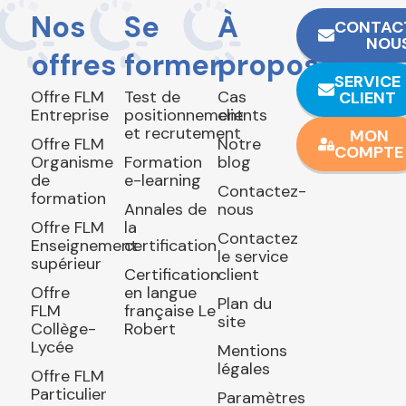
Nos
Se
À
CONTAC
NOU
offres
former
propos
SERVICE
Offre FLM
Test de
Cas
CLIENT
Entreprise
positionnement
clients
et recrutement
MON
Offre FLM
Notre
COMPTE
Organisme
Formation
blog
de
e-learning
Contactez-
formation
Annales de
nous
Offre FLM
la
Contactez
Enseignement
certification
le service
supérieur
Certification
client
Offre
en langue
Plan du
FLM
française Le
site
Collège-
Robert
Lycée
Mentions
légales
Offre FLM
Particulier
Paramètres