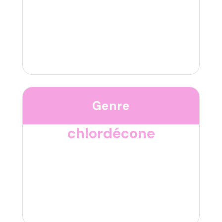
Genre
chlordécone