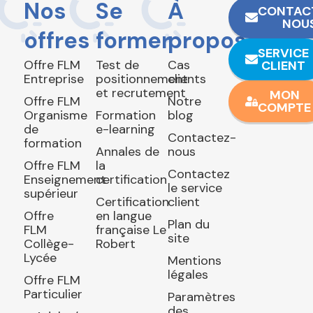
Nos
Se
À
CONTAC
NOU
offres
former
propos
SERVICE
Offre FLM
Test de
Cas
CLIENT
Entreprise
positionnement
clients
et recrutement
MON
Offre FLM
Notre
COMPTE
Organisme
Formation
blog
de
e-learning
Contactez-
formation
Annales de
nous
Offre FLM
la
Contactez
Enseignement
certification
le service
supérieur
Certification
client
Offre
en langue
Plan du
FLM
française Le
site
Collège-
Robert
Lycée
Mentions
légales
Offre FLM
Particulier
Paramètres
des