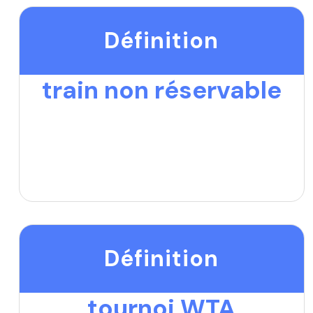
Définition
train non réservable
Définition
tournoi WTA