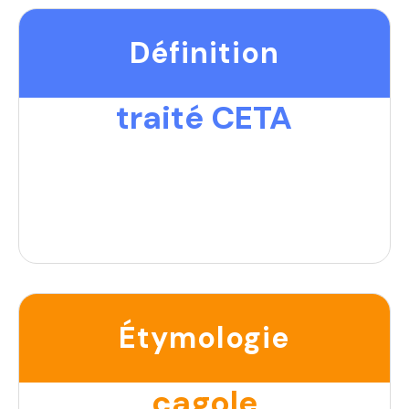
Définition
traité CETA
Étymologie
cagole