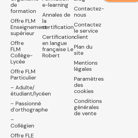
de
e-learning
Contactez-
formation
Annales de
nous
Offre FLM
la
Contactez
Enseignement
certification
le service
supérieur
Certification
client
Offre
en langue
Plan du
FLM
française Le
site
Collège-
Robert
Lycée
Mentions
légales
Offre FLM
Particulier
Paramètres
des
– Adulte/
cookies
étudiant/lycéen
Conditions
– Passionné
générales
d’orthographe
de vente
–
Collégien
Offre FLE