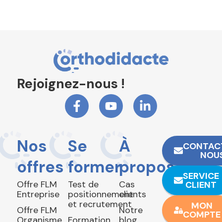
Rejoignez-nous !
Nos
Se
À
CONTAC
NOU
offres
former
propos
SERVICE
Offre FLM
Test de
Cas
CLIENT
Entreprise
positionnement
clients
et recrutement
MON
Offre FLM
Notre
COMPTE
Organisme
Formation
blog