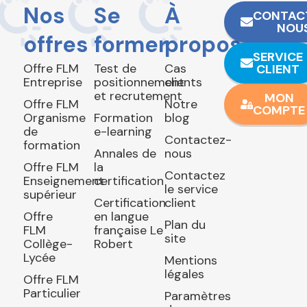
Nos
Se
À
CONTAC
NOU
offres
former
propos
SERVICE
Offre FLM
Test de
Cas
CLIENT
Entreprise
positionnement
clients
et recrutement
MON
Offre FLM
Notre
COMPTE
Organisme
Formation
blog
de
e-learning
Contactez-
formation
Annales de
nous
Offre FLM
la
Contactez
Enseignement
certification
le service
supérieur
Certification
client
Offre
en langue
Plan du
FLM
française Le
site
Collège-
Robert
Lycée
Mentions
légales
Offre FLM
Particulier
Paramètres