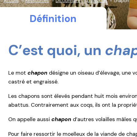
Accueil
Ressources
Dictionnaire
Définition
chapon
Définition
C’est quoi, un
cha
Le mot
chapon
désigne un oiseau d’élevage, une vol
castré et engraissé.
Les chapons sont élevés pendant huit mois environ, 
abattus. Contrairement aux coqs, ils ont la propri
On appelle aussi
chapon
d’autres volailles mâles q
Pour faire ressortir le moelleux de la viande de ch