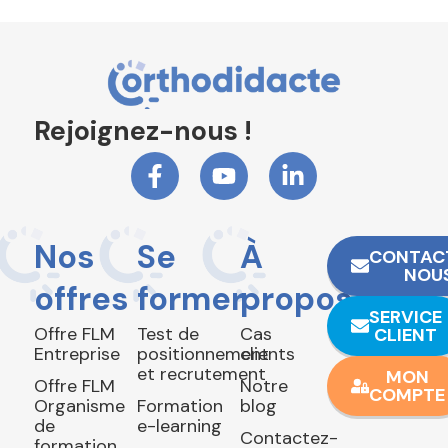
Rejoignez-nous !
Nos
Se
À
CONTAC
NOU
offres
former
propos
SERVICE
Offre FLM
Test de
Cas
CLIENT
Entreprise
positionnement
clients
et recrutement
MON
Offre FLM
Notre
COMPTE
Organisme
Formation
blog
de
e-learning
Contactez-
formation