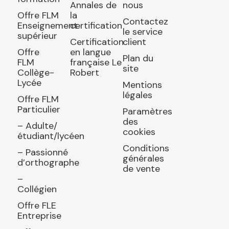
Annales de
nous
Offre FLM
la
Contactez
Enseignement
certification
le service
supérieur
Certification
client
Offre
en langue
Plan du
FLM
française Le
site
Collège-
Robert
Lycée
Mentions
légales
Offre FLM
Particulier
Paramètres
des
– Adulte/
cookies
étudiant/lycéen
Conditions
– Passionné
générales
d’orthographe
de vente
–
Collégien
Offre FLE
Entreprise