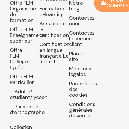
MON
Offre FLM
Notre
COMPTE
Organisme
Formation
blog
de
e-learning
Contactez-
formation
Annales de
nous
Offre FLM
la
Contactez
Enseignement
certification
le service
supérieur
Certification
client
Offre
en langue
Plan du
FLM
française Le
site
Collège-
Robert
Lycée
Mentions
légales
Offre FLM
Particulier
Paramètres
des
– Adulte/
cookies
étudiant/lycéen
Conditions
– Passionné
générales
d’orthographe
de vente
–
Collégien