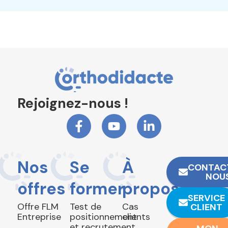
Rejoignez-nous !
Nos
Se
À
CONTAC
NOU
offres
former
propos
SERVICE
Offre FLM
Test de
Cas
CLIENT
Entreprise
positionnement
clients
et recrutement