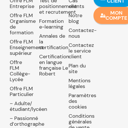
Offre FLM
Test de
Cas
CLIENT
Entreprise
positionnement
clients
et recrutement
MON
Offre FLM
Notre
COMPTE
Organisme
Formation
blog
de
e-learning
Contactez-
formation
Annales de
nous
Offre FLM
la
Contactez
Enseignement
certification
le service
supérieur
Certification
client
Offre
en langue
Plan du
FLM
française Le
site
Collège-
Robert
Lycée
Mentions
légales
Offre FLM
Particulier
Paramètres
des
– Adulte/
cookies
étudiant/lycéen
Conditions
– Passionné
générales
d’orthographe
de vente