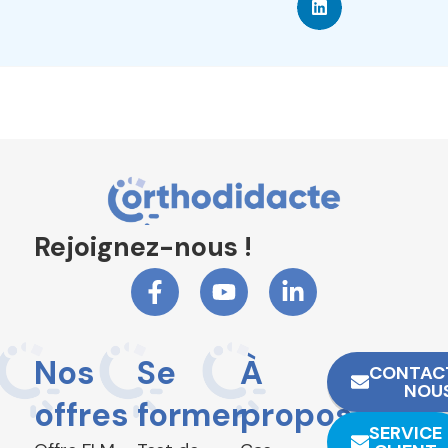
Rejoignez-nous !
Nos
Se
À
CONTAC
NOU
offres
former
propos
SERVICE