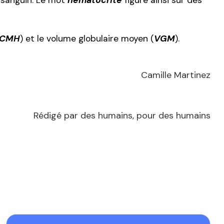
 sanguin. Le mot
hématocrite
figure ainsi sur des
CMH
) et le volume globulaire moyen (
VGM
).
Camille Martinez
Rédigé par des humains, pour des humains