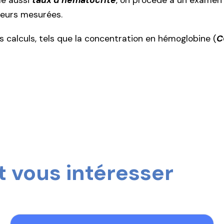
lé aussi
taux d’hématocrite
, on procède à un examen
leurs mesurées.
es calculs, tels que la concentration en hémoglobine (
C
 vous intéresser