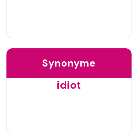
Synonyme
idiot