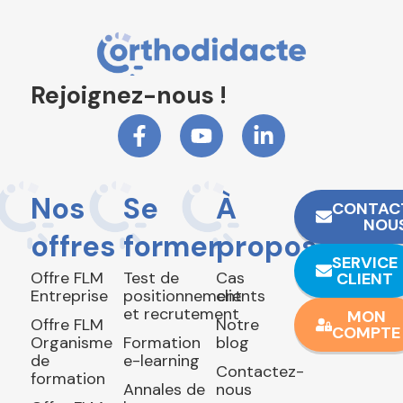
Rejoignez-nous !
Nos
Se
À
CONTAC
NOU
offres
former
propos
SERVICE
Offre FLM
Test de
Cas
CLIENT
Entreprise
positionnement
clients
et recrutement
MON
Offre FLM
Notre
COMPTE
Organisme
Formation
blog
de
e-learning
Contactez-
formation
Annales de
nous