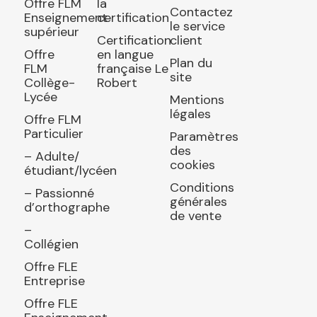
Offre FLM
la
Contactez
Enseignement
certification
le service
supérieur
Certification
client
Offre
en langue
Plan du
FLM
française Le
site
Collège-
Robert
Lycée
Mentions
légales
Offre FLM
Particulier
Paramètres
des
– Adulte/
cookies
étudiant/lycéen
Conditions
– Passionné
générales
d’orthographe
de vente
–
Collégien
Offre FLE
Entreprise
Offre FLE