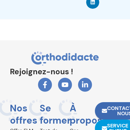
Rejoignez-nous !
Nos
Se
À
CONTAC
NOU
offres
former
propos
SERVICE