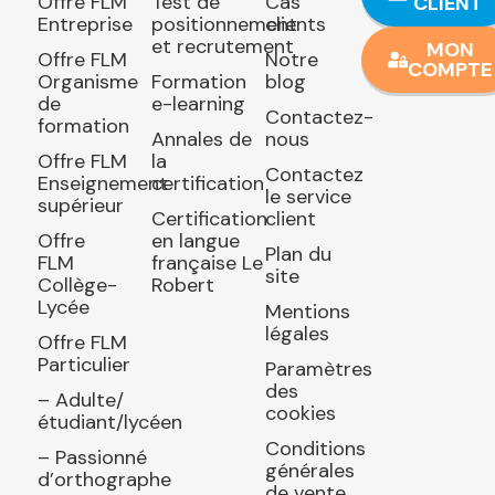
Offre FLM
Test de
Cas
CLIENT
Entreprise
positionnement
clients
et recrutement
MON
Offre FLM
Notre
COMPTE
Organisme
Formation
blog
de
e-learning
Contactez-
formation
Annales de
nous
Offre FLM
la
Contactez
Enseignement
certification
le service
supérieur
Certification
client
Offre
en langue
Plan du
FLM
française Le
site
Collège-
Robert
Lycée
Mentions
légales
Offre FLM
Particulier
Paramètres
des
– Adulte/
cookies
étudiant/lycéen
Conditions
– Passionné
générales
d’orthographe
de vente