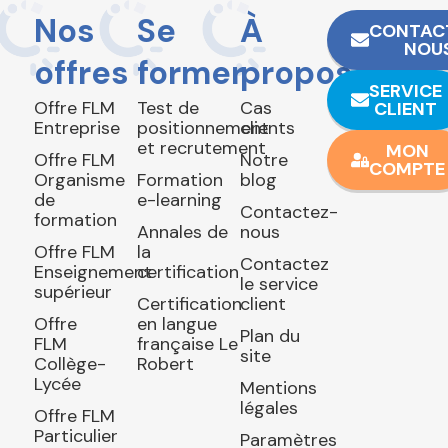
Nos
Se
À
CONTAC
NOU
offres
former
propos
SERVICE
Offre FLM
Test de
Cas
CLIENT
Entreprise
positionnement
clients
et recrutement
MON
Offre FLM
Notre
COMPTE
Organisme
Formation
blog
de
e-learning
Contactez-
formation
Annales de
nous
Offre FLM
la
Contactez
Enseignement
certification
le service
supérieur
Certification
client
Offre
en langue
Plan du
FLM
française Le
site
Collège-
Robert
Lycée
Mentions
légales
Offre FLM
Particulier
Paramètres