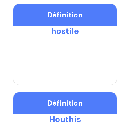
Définition
hostile
Définition
Houthis