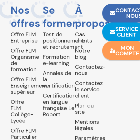
Nos
Se
À
CONTAC
NOU
offres
former
propos
SERVICE
Offre FLM
Test de
Cas
CLIENT
Entreprise
positionnement
clients
et recrutement
MON
Offre FLM
Notre
COMPTE
Organisme
Formation
blog
de
e-learning
Contactez-
formation
Annales de
nous
Offre FLM
la
Contactez
Enseignement
certification
le service
supérieur
Certification
client
Offre
en langue
Plan du
FLM
française Le
site
Collège-
Robert
Lycée
Mentions
légales
Offre FLM
Particulier
Paramètres