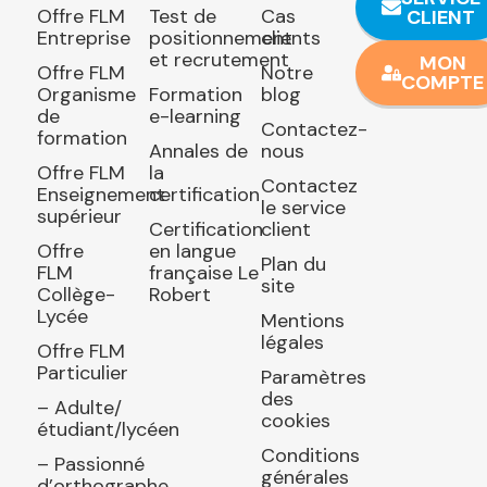
Offre FLM
Test de
Cas
CLIENT
Entreprise
positionnement
clients
et recrutement
MON
Offre FLM
Notre
COMPTE
Organisme
Formation
blog
de
e-learning
Contactez-
formation
Annales de
nous
Offre FLM
la
Contactez
Enseignement
certification
le service
supérieur
Certification
client
Offre
en langue
Plan du
FLM
française Le
site
Collège-
Robert
Lycée
Mentions
légales
Offre FLM
Particulier
Paramètres
des
– Adulte/
cookies
étudiant/lycéen
Conditions
– Passionné
générales
d’orthographe