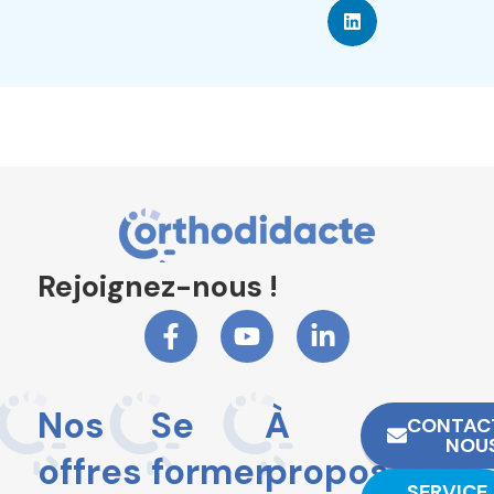
Rejoignez-nous !
Nos
Se
À
CONTAC
NOU
offres
former
propos
SERVICE