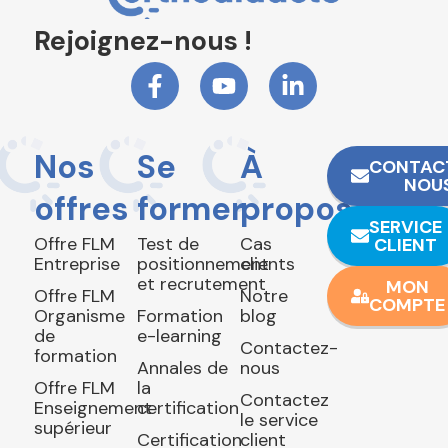
Rejoignez-nous !
Nos
Se
À
CONTAC
NOU
offres
former
propos
SERVICE
Offre FLM
Test de
Cas
CLIENT
Entreprise
positionnement
clients
et recrutement
MON
Offre FLM
Notre
COMPTE
Organisme
Formation
blog
de
e-learning
Contactez-
formation
Annales de
nous
Offre FLM
la
Contactez
Enseignement
certification
le service
supérieur
Certification
client