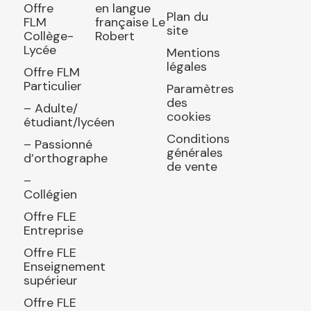
Offre
en langue
Plan du
FLM
française Le
site
Collège-
Robert
Lycée
Mentions
légales
Offre FLM
Particulier
Paramètres
des
– Adulte/
cookies
étudiant/lycéen
Conditions
– Passionné
générales
d’orthographe
de vente
–
Collégien
Offre FLE
Entreprise
Offre FLE
Enseignement
supérieur
Offre FLE