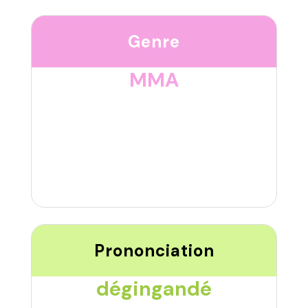
Genre
MMA
Prononciation
dégingandé