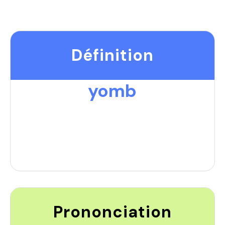
Définition
yomb
Prononciation