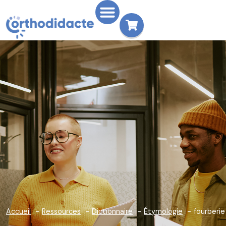
Accueil
Ressources
Dictionnaire
Étymologie
fourberie