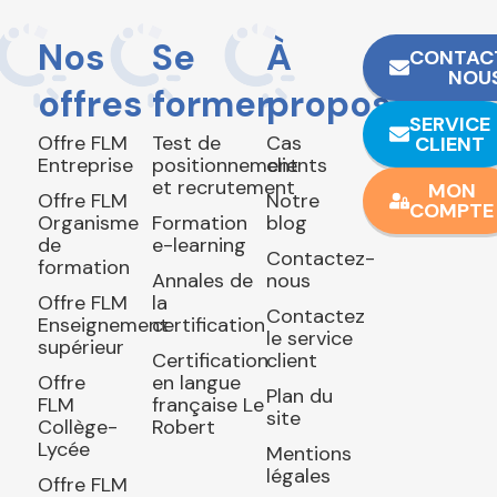
Nos
Se
À
CONTAC
NOU
offres
former
propos
SERVICE
Offre FLM
Test de
Cas
CLIENT
Entreprise
positionnement
clients
et recrutement
MON
Offre FLM
Notre
COMPTE
Organisme
Formation
blog
de
e-learning
Contactez-
formation
Annales de
nous
Offre FLM
la
Contactez
Enseignement
certification
le service
supérieur
Certification
client
Offre
en langue
Plan du
FLM
française Le
site
Collège-
Robert
Lycée
Mentions
légales
Offre FLM