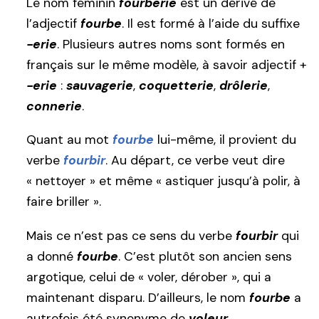
Le nom féminin
fourberie
est un dérivé de
l’adjectif
fourbe
. Il est formé à l’aide du suffixe
-erie
. Plusieurs autres noms sont formés en
français sur le même modèle, à savoir adjectif +
-erie
:
sauvagerie
,
coquetterie
,
drôlerie
,
connerie
.
Quant au mot
fourbe
lui-même, il provient du
verbe
fourbir
. Au départ, ce verbe veut dire
« nettoyer » et même « astiquer jusqu’à polir, à
faire briller ».
Mais ce n’est pas ce sens du verbe
fourbir
qui
a donné
fourbe
. C’est plutôt son ancien sens
argotique, celui de « voler, dérober », qui a
maintenant disparu. D’ailleurs, le nom
fourbe
a
autrefois été synonyme de
voleur
.