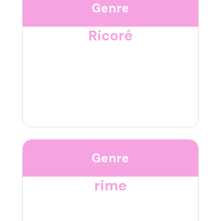
Genre
Ricoré
Genre
rime