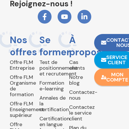
Rejoignez-nous !
Nos
Se
À
CONTAC
NOU
offres
former
propos
SERVICE
Offre FLM
Test de
Cas
CLIENT
Entreprise
positionnement
clients
et recrutement
MON
Offre FLM
Notre
COMPTE
Organisme
Formation
blog
de
e-learning
Contactez-
formation
Annales de
nous
Offre FLM
la
Contactez
Enseignement
certification
le service
supérieur
Certification
client
Offre
en langue
Plan du