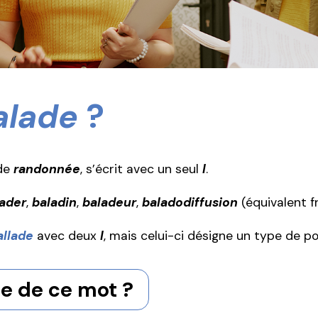
alade
?
 de
randonnée
, s’écrit avec un seul
l
.
lader
,
baladin
,
baladeur
,
baladodiffusion
(équivalent f
allade
avec deux
l
, mais celui-ci désigne un type de 
he de ce mot ?