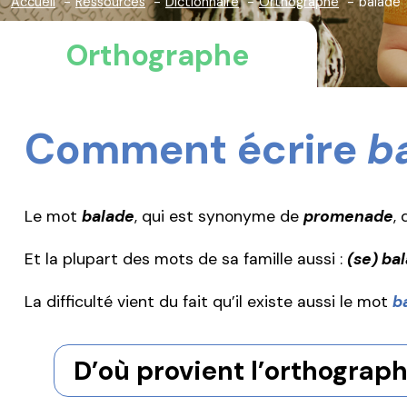
Accueil
Ressources
Dictionnaire
Orthographe
balade
Orthographe
Comment écrire
b
Le mot
balade
, qui est synonyme de
promenade
,
Et la plupart des mots de sa famille aussi :
(se) ba
La difficulté vient du fait qu’il existe aussi le mot
b
D’où provient l’orthograp