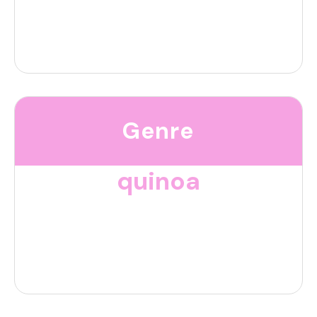
Genre
quinoa