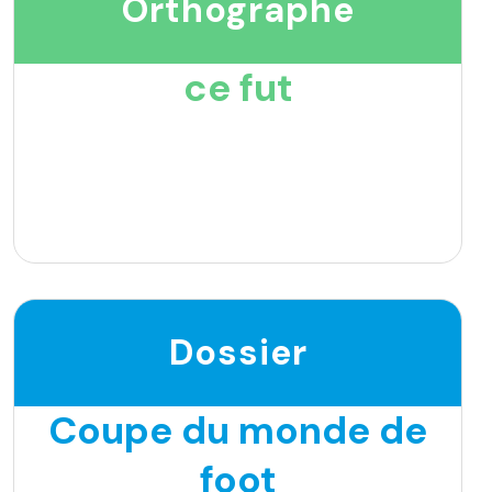
Orthographe
ce fut
Dossier
Coupe du monde de
foot