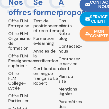
Nos
Se
À
CONTAC
NOU
offres
former
propos
SERVICE
Offre FLM
Test de
Cas
CLIENT
Entreprise
positionnement
clients
et recrutement
MON
Offre FLM
Notre
COMPTE
Organisme
Formation
blog
de
e-learning
Contactez-
formation
Annales de
nous
Offre FLM
la
Contactez
Enseignement
certification
le service
supérieur
Certification
client
Offre
en langue
Plan du
FLM
française Le
site
Collège-
Robert
Lycée
Mentions
légales
Offre FLM
Particulier
Paramètres
des
– Adulte/