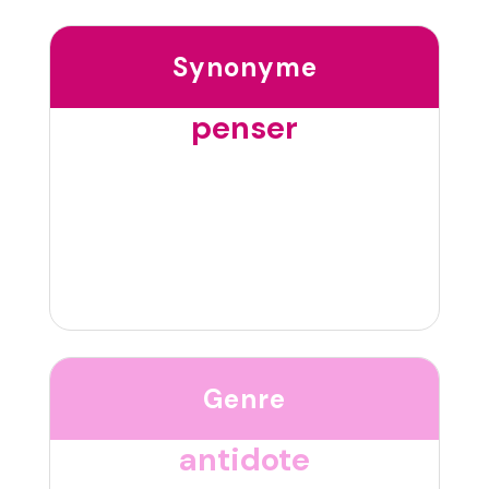
Synonyme
penser
Genre
antidote