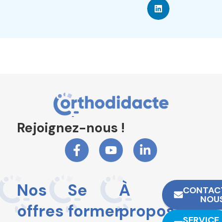
Rejoignez-nous !
Nos
Se
À
CONTAC
NOU
offres
former
propos
SERVICE