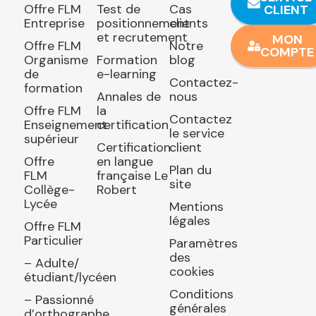
Offre FLM
Test de
Cas
CLIENT
Entreprise
positionnement
clients
et recrutement
MON
Offre FLM
Notre
COMPTE
Organisme
Formation
blog
de
e-learning
Contactez-
formation
Annales de
nous
Offre FLM
la
Contactez
Enseignement
certification
le service
supérieur
Certification
client
Offre
en langue
Plan du
FLM
française Le
site
Collège-
Robert
Lycée
Mentions
légales
Offre FLM
Particulier
Paramètres
des
– Adulte/
cookies
étudiant/lycéen
Conditions
– Passionné
générales
d’orthographe