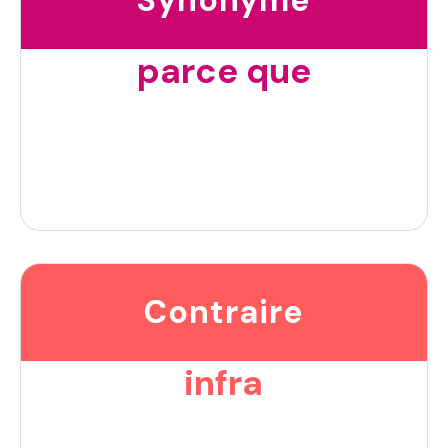
parce que
Contraire
infra