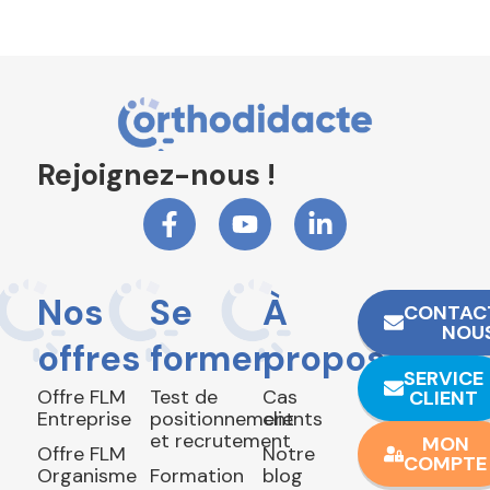
Rejoignez-nous !
Nos
Se
À
CONTAC
NOU
offres
former
propos
SERVICE
Offre FLM
Test de
Cas
CLIENT
Entreprise
positionnement
clients
et recrutement
MON
Offre FLM
Notre
COMPTE
Organisme
Formation
blog