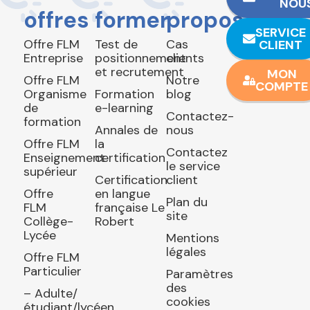
NOU
offres
former
propos
SERVICE
Offre FLM
Test de
Cas
CLIENT
Entreprise
positionnement
clients
et recrutement
MON
Offre FLM
Notre
COMPTE
Organisme
Formation
blog
de
e-learning
Contactez-
formation
Annales de
nous
Offre FLM
la
Contactez
Enseignement
certification
le service
supérieur
Certification
client
Offre
en langue
Plan du
FLM
française Le
site
Collège-
Robert
Lycée
Mentions
légales
Offre FLM
Particulier
Paramètres
des
– Adulte/
cookies
étudiant/lycéen