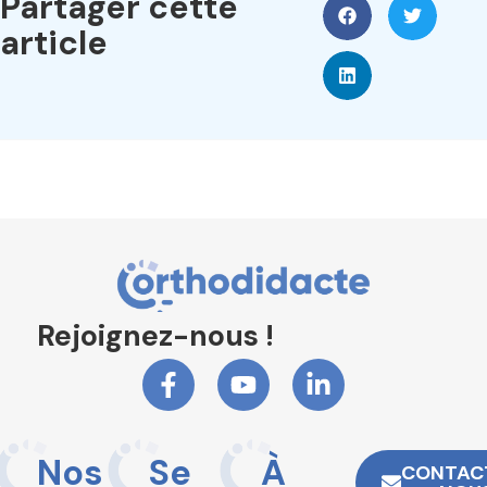
Partager cette
article
Rejoignez-nous !
Nos
Se
À
CONTAC