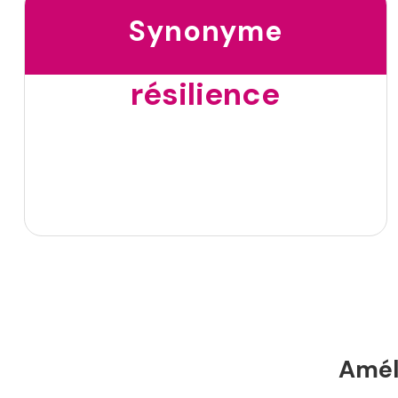
Synonyme
résilience
Améli