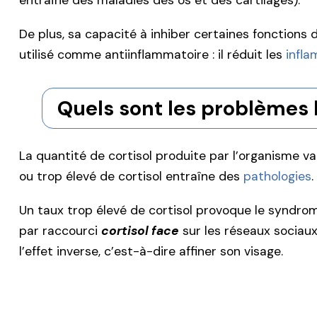
entraîne des maladies des os et des cartilages).
De plus, sa capacité à inhiber certaines fonction
utilisé comme antiinflammatoire : il réduit les
infl
Quels sont les problèmes l
La quantité de cortisol produite par l’organisme var
ou trop élevé de cortisol entraîne des
pathologies
.
Un taux trop élevé de cortisol provoque le syndro
par raccourci
cortisol face
sur les réseaux sociau
l’effet inverse, c’est-à-dire affiner son visage.