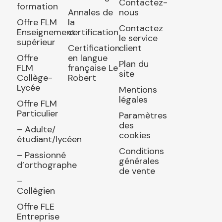
Contactez-
formation
Annales de
nous
Offre FLM
la
Contactez
Enseignement
certification
le service
supérieur
Certification
client
Offre
en langue
Plan du
FLM
française Le
site
Collège-
Robert
Lycée
Mentions
légales
Offre FLM
Particulier
Paramètres
des
– Adulte/
cookies
étudiant/lycéen
Conditions
– Passionné
générales
d’orthographe
de vente
–
Collégien
Offre FLE
Entreprise