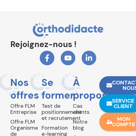
Rejoignez-nous !
Nos
Se
À
CONTAC
NOU
offres
former
propos
SERVICE
Offre FLM
Test de
Cas
CLIENT
Entreprise
positionnement
clients
et recrutement
MON
Offre FLM
Notre
COMPTE
Organisme
Formation
blog
de
e-learning