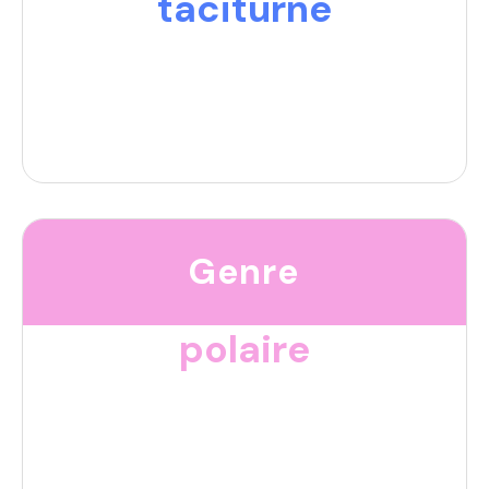
taciturne
Genre
polaire