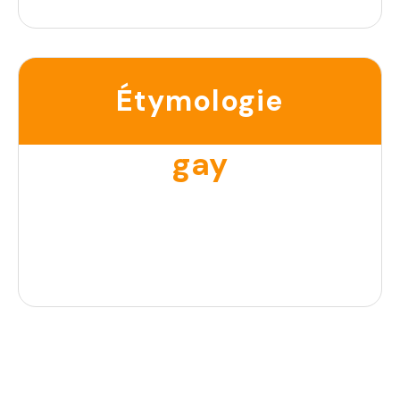
Étymologie
gay