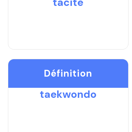
tacite
Définition
taekwondo