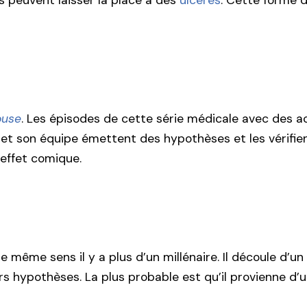
ons peuvent laisser la place à des
ulcères
. Cette forme 
ouse
. Les épisodes de cette série médicale avec des 
e et son équipe émettent des hypothèses et les vérifie
 effet comique.
e même sens il y a plus d’un millénaire. Il découle d’u
eurs hypothèses. La plus probable est qu’il provienne d