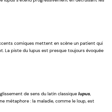
de lupus s’étend progressivement en détruisant les
accents comiques mettent en scène un patient qui
nt. La piste du lupus est presque toujours évoquée
n glissement de sens du latin classique
lupus
,
’une métaphore : la maladie, comme le loup, est