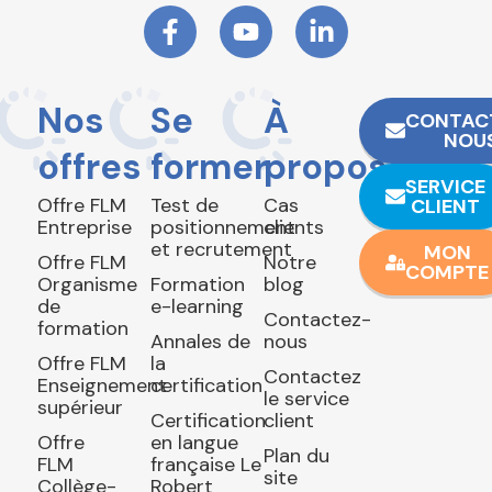
Nos
Se
À
CONTAC
NOU
offres
former
propos
SERVICE
Offre FLM
Test de
Cas
CLIENT
Entreprise
positionnement
clients
et recrutement
MON
Offre FLM
Notre
COMPTE
Organisme
Formation
blog
de
e-learning
Contactez-
formation
Annales de
nous
Offre FLM
la
Contactez
Enseignement
certification
le service
supérieur
Certification
client
Offre
en langue
Plan du
FLM
française Le
site
Collège-
Robert