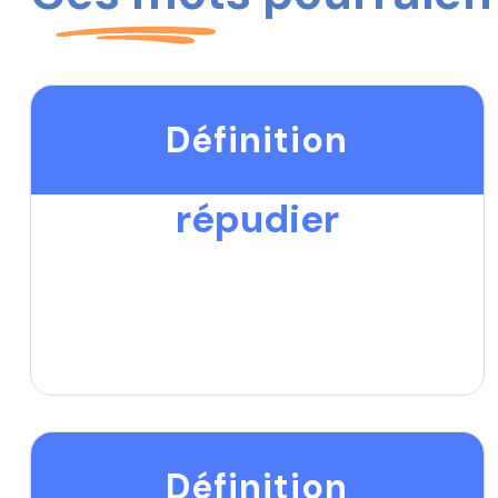
Définition
répudier
Définition