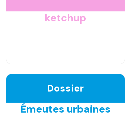
ketchup
Dossier
Émeutes urbaines