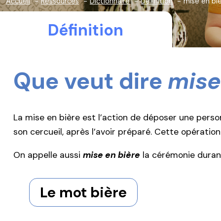
Accueil
Ressources
Dictionnaire
Définition
mise en bi
Définition
Que veut dire
mise
La mise en bière est l’action de déposer une perso
son cercueil, après l’avoir préparé. Cette opérati
On appelle aussi
mise en bière
la cérémonie durant 
Le mot bière