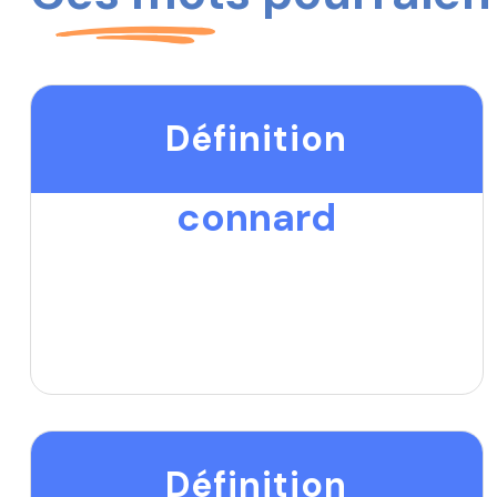
Définition
connard
Définition