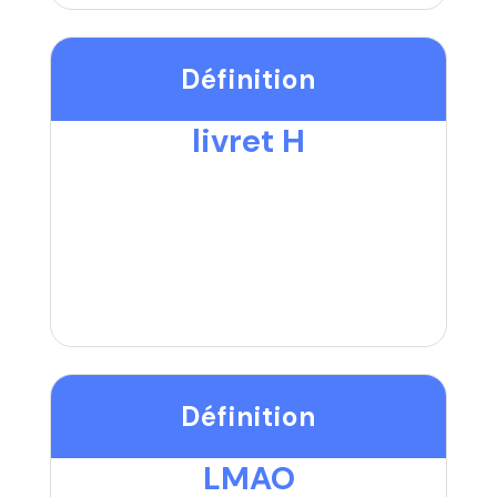
Définition
livret H
Définition
LMAO