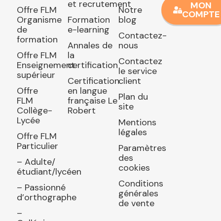
et recrutement
MON
Offre FLM
Notre
COMPTE
Organisme
Formation
blog
de
e-learning
Contactez-
formation
Annales de
nous
Offre FLM
la
Contactez
Enseignement
certification
le service
supérieur
Certification
client
Offre
en langue
Plan du
FLM
française Le
site
Collège-
Robert
Lycée
Mentions
légales
Offre FLM
Particulier
Paramètres
des
– Adulte/
cookies
étudiant/lycéen
Conditions
– Passionné
générales
d’orthographe
de vente
–