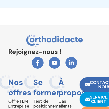
Rejoignez-nous !
Nos
Se
À
CONTAC
NOU
offres
former
propos
SERVICE
Offre FLM
Test de
Cas
CLIENT
Entreprise
positionnement
clients