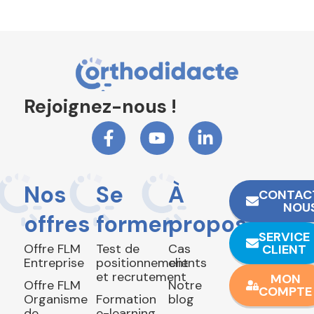
Rejoignez-nous !
Nos
Se
À
CONTAC
NOU
offres
former
propos
SERVICE
Offre FLM
Test de
Cas
CLIENT
Entreprise
positionnement
clients
et recrutement
MON
Offre FLM
Notre
COMPTE
Organisme
Formation
blog
de
e-learning