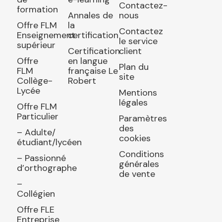
Contactez-
formation
Annales de
nous
Offre FLM
la
Contactez
Enseignement
certification
le service
supérieur
Certification
client
Offre
en langue
Plan du
FLM
française Le
site
Collège-
Robert
Lycée
Mentions
légales
Offre FLM
Particulier
Paramètres
des
– Adulte/
cookies
étudiant/lycéen
Conditions
– Passionné
générales
d’orthographe
de vente
–
Collégien
Offre FLE
Entreprise