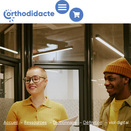
Accueil
Ressources
Dictionnaire
Définition
viol digital