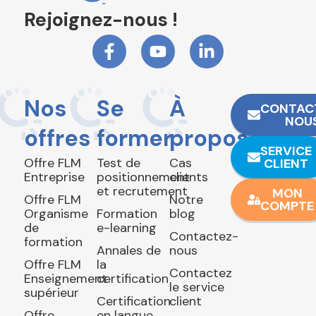
Rejoignez-nous !
Nos
Se
À
CONTAC
NOU
offres
former
propos
SERVICE
Offre FLM
Test de
Cas
CLIENT
Entreprise
positionnement
clients
et recrutement
MON
Offre FLM
Notre
COMPTE
Organisme
Formation
blog
de
e-learning
Contactez-
formation
Annales de
nous
Offre FLM
la
Contactez
Enseignement
certification
le service
supérieur
Certification
client
Offre
en langue