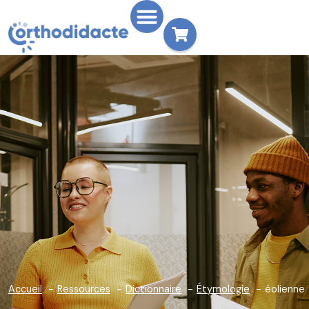
Accueil
Ressources
Dictionnaire
Étymologie
éolienne