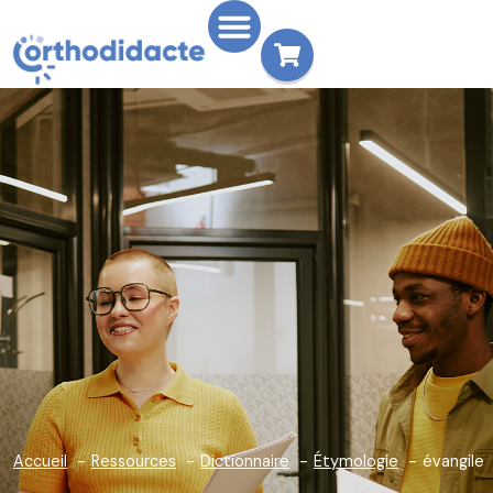
Accueil
Ressources
Dictionnaire
Étymologie
évangile