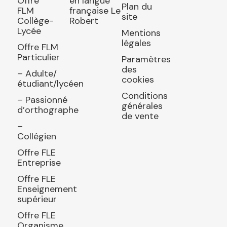
Offre
en langue
Plan du
FLM
française Le
site
Collège-
Robert
Lycée
Mentions
légales
Offre FLM
Particulier
Paramètres
des
– Adulte/
cookies
étudiant/lycéen
Conditions
– Passionné
générales
d’orthographe
de vente
–
Collégien
Offre FLE
Entreprise
Offre FLE
Enseignement
supérieur
Offre FLE
Organisme