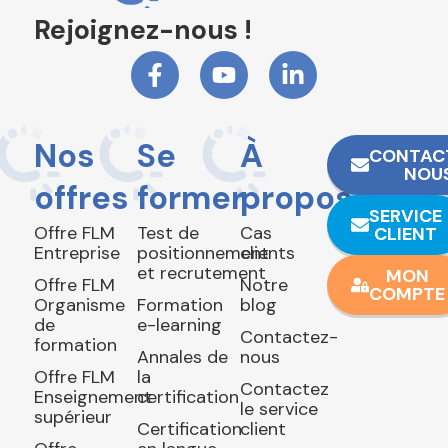
Rejoignez-nous !
Nos
Se
À
CONTAC
NOU
offres
former
propos
SERVICE
Offre FLM
Test de
Cas
CLIENT
Entreprise
positionnement
clients
et recrutement
MON
Offre FLM
Notre
COMPTE
Organisme
Formation
blog
de
e-learning
Contactez-
formation
Annales de
nous
Offre FLM
la
Contactez
Enseignement
certification
le service
supérieur
Certification
client