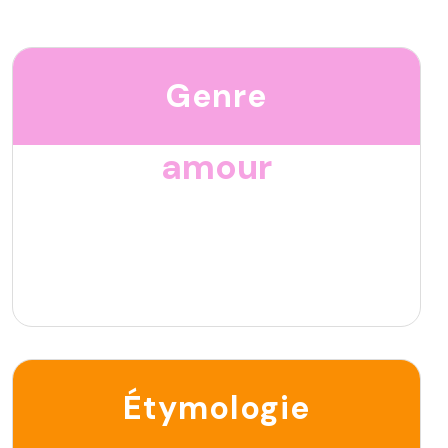
Genre
amour
Étymologie