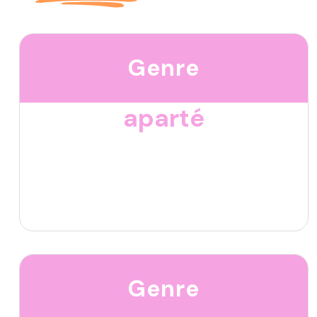
Genre
aparté
Genre