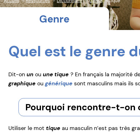
Accueil
Ressources
Dictionnaire
Genre
tique
Genre
Quel est le genre 
Dit-on
un
ou
une tique
? En français la majorité 
graphique
ou
générique
sont masculins mais ils 
Pourquoi rencontre-t-on 
Utiliser le mot
tique
au masculin n’est pas très grav