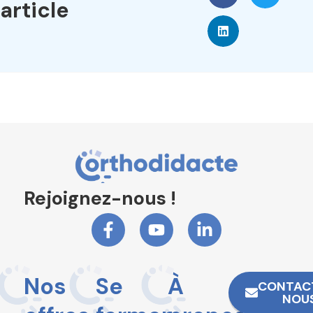
article
Rejoignez-nous !
Nos
Se
À
CONTAC
NOU