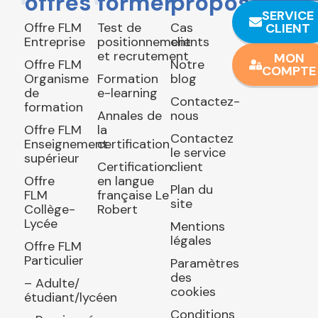
offres
former
propos
SERVICE
Offre FLM
Test de
Cas
CLIENT
Entreprise
positionnement
clients
et recrutement
MON
Offre FLM
Notre
COMPTE
Organisme
Formation
blog
de
e-learning
Contactez-
formation
Annales de
nous
Offre FLM
la
Contactez
Enseignement
certification
le service
supérieur
Certification
client
Offre
en langue
Plan du
FLM
française Le
site
Collège-
Robert
Lycée
Mentions
légales
Offre FLM
Particulier
Paramètres
des
– Adulte/
cookies
étudiant/lycéen
Conditions