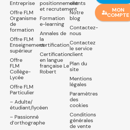
Entreprise
positionnement
clients
et recrutement
MON
Offre FLM
Notre
COMPTE
Organisme
Formation
blog
de
e-learning
Contactez-
formation
Annales de
nous
Offre FLM
la
Contactez
Enseignement
certification
le service
supérieur
Certification
client
Offre
en langue
Plan du
FLM
française Le
site
Collège-
Robert
Lycée
Mentions
légales
Offre FLM
Particulier
Paramètres
des
– Adulte/
cookies
étudiant/lycéen
Conditions
– Passionné
générales
d’orthographe
de vente