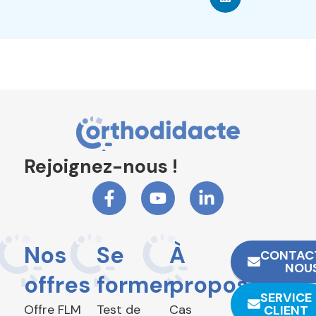
Rejoignez-nous !
Nos
Se
À
CONTAC
NOU
offres
former
propos
SERVICE
Offre FLM
Test de
Cas
CLIENT